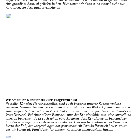
eine grandiose Show abgeliefert haben. Hier waren wir dann auch einmal nicht nur
Kuratoren, sondern auch Eventplaner.
Wie wählt ihr Künstler für euer Programm aus?
Nathalie: Künstler, die wir ausstellen, sind auch immer in unserer Kunstsammlung
vertreten. Meistens kennen wir sie schon persönlich bzw. ihre Werke. Oft auch bereits seit
einer langen Zeit. Wir schätzen ihre Arbeit und so kann man sagen, haben wir bereits ein
festes Netzwerk. Bei einer «Carte Blanche» muss der Künstler fähig sein, eine Ausstellung
selbst zu bestreiten. Es ist auch schon vorgekommen, dass Künstler einen befreundeten
Künstler sozusagen als «Sidekick» vorschlagen. Dies war beispielsweise bei Francisco
Sierra der Fall, der vorgeschlagen hat gemeinsam mit Camillo Paravicini auszustellen,
den wir bereits als Kandidaten für unseren Kunstpreis kennengelernt hatten.