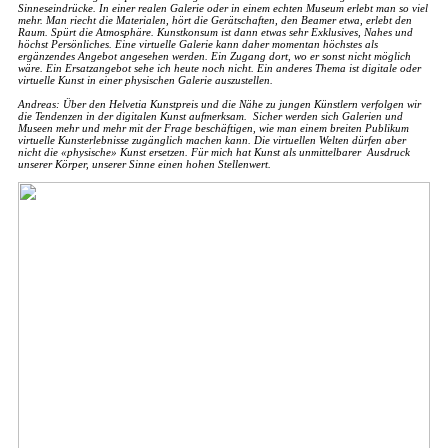
Sinneseindrücke. In einer realen Galerie oder in einem echten Museum erlebt man so viel
mehr. Man riecht die Materialen, hört die Gerätschaften, den Beamer etwa, erlebt den
Raum. Spürt die Atmosphäre. Kunstkonsum ist dann etwas sehr Exklusives, Nahes und
höchst Persönliches. Eine virtuelle Galerie kann daher momentan höchstes als
ergänzendes Angebot angesehen werden. Ein Zugang dort, wo er sonst nicht möglich
wäre. Ein Ersatzangebot sehe ich heute noch nicht. Ein anderes Thema ist digitale oder
virtuelle Kunst in einer physischen Galerie auszustellen.
Andreas: Über den Helvetia Kunstpreis und die Nähe zu jungen Künstlern verfolgen wir
die Tendenzen in der digitalen Kunst aufmerksam. Sicher werden sich Galerien und
Museen mehr und mehr mit der Frage beschäftigen, wie man einem breiten Publikum
virtuelle Kunsterlebnisse zugänglich machen kann. Die virtuellen Welten dürfen aber
nicht die «physische» Kunst ersetzen. Für mich hat Kunst als unmittelbarer Ausdruck
unserer Körper, unserer Sinne einen hohen Stellenwert.