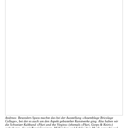
Andreas: Besonders Spass machte das bei der Ausstellung «Assemblage Bricolage
Collage», bei der es auch um den Aspekt gebastelter Kunstwerke ging. Also haben wir
die Schweizer Kultband «Pfuri and the Virgins» (ehemals «Pfuri, Gorps & Kniri»)
aufgeboten, die mit Benzinkanistern, Müllsäcken und Schläuchen Musik gemacht und