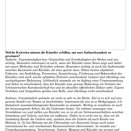
Welche Kriterien müssen die Künstler erfüllen, um eure Aufmerksamkeit zu
gewinnen?
Nathalie: Eigenständigkeit bzw. Originalität und Ernsthaftigkeit des Werkes sind uns
wichtig. Besonders interessant ist auch, wenn der Künstler etwas Neues zeigt und dabei
mit neuen Methoden und Techniken arbeitet. Besonders wichtig ist auch die Authentizität
zwischen Kunstwerk und Künstler, die man spüren muss. Neben harten objektiven
Faktoren, wie Ausbildung, Provenienz, Auszeichnung, Förderung und Bekanntheit des
Künstlers sind auch weiche subjektive Kriterien entscheidend. Letztere sind allerdings von
nachgelagerter Bedeutung. Schliesslich sammeln wir im Auftrag einer Firmensammlung
und dabei ist entscheidend, dass der Künstler eine gewisse Bedeutung als Vertreter der
Schweizerischen Kunstlandschaft hat und im aktuellen öffentlichen Diskurs steht. Eigene
Vorlieben und Sympathien spielen eine Rolle, sind allerdings nicht entscheidend.
Andreas: Grundsätzlich sammeln wir nicht so sehr in die Breite. Ziel ist es sich auf eine
gewisse Anzahl von Namen zu beschränken. Interessant für uns ist es Werkgruppen, d.h.
thematisch zusammenhängender Kunstwerke zu sammeln.
Wichtig zu erwähnen ist auch
die herausragende Arbeit, die die Galeristen leisten. Sie nehmen sozusagen eine
Vorselektion vor und stellen uns Künstler vor, es ist oft ein Vertrauensverhältnis zwischen
Sammlung und Galerie, auf dem wir aufbauen. Dabei ist es nicht nur so, dass wir als
Sammlung Kunde der Galerie sind, sondern dass die Galerie oft auch Kunde von
Helvetia ist. So hat Helvetia mit der Übernahme von Nationale Suisse auch einen
international be- und anerkannten Kunstversicherer übernommen. So entsteht aus
Firmenkunstsammlung, Versicherung, Galerie, Museum und Künstler ein grosses und