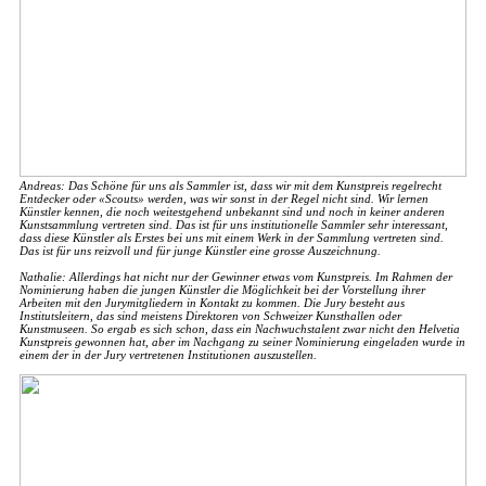
Andreas: Das Schöne für uns als Sammler ist, dass wir mit dem Kunstpreis regelrecht
Entdecker oder «Scouts» werden, was wir sonst in der Regel nicht sind. Wir lernen
Künstler kennen, die noch weitestgehend unbekannt sind und noch in keiner anderen
Kunstsammlung vertreten sind. Das ist für uns institutionelle Sammler sehr interessant,
dass diese Künstler als Erstes bei uns mit einem Werk in der Sammlung vertreten sind.
Das ist für uns reizvoll und für junge Künstler eine grosse Auszeichnung.
Nathalie: Allerdings hat nicht nur der Gewinner etwas vom Kunstpreis. Im Rahmen der
Nominierung haben die jungen Künstler die Möglichkeit bei der Vorstellung ihrer
Arbeiten mit den Jurymitgliedern in Kontakt zu kommen. Die Jury besteht aus
Institutsleitern, das sind meistens Direktoren von Schweizer Kunsthallen oder
Kunstmuseen. So ergab es sich schon, dass ein Nachwuchstalent zwar nicht den Helvetia
Kunstpreis gewonnen hat, aber im Nachgang zu seiner Nominierung eingeladen wurde in
einem der in der Jury vertretenen Institutionen auszustellen.