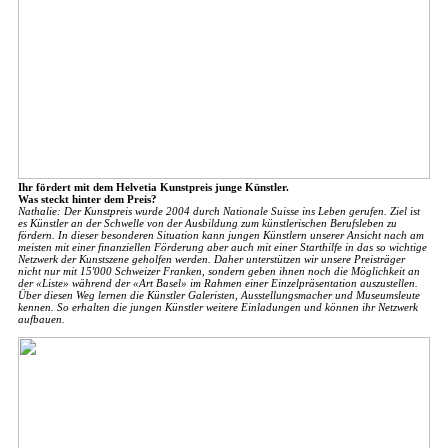
Ihr fördert mit dem Helvetia Kunstpreis junge Künstler.
Was steckt hinter dem Preis?
Nathalie: Der Kunstpreis wurde 2004 durch Nationale Suisse ins Leben gerufen. Ziel ist
es Künstler an der Schwelle von der Ausbildung zum künstlerischen Berufsleben zu
fördern. In dieser besonderen Situation kann jungen Künstlern unserer Ansicht nach am
meisten mit einer finanziellen Förderung aber auch mit einer Starthilfe in das so wichtige
Netzwerk der Kunstszene geholfen werden. Daher unterstützen wir unsere Preisträger
nicht nur mit 15'000 Schweizer Franken, sondern geben ihnen noch die Möglichkeit an
der «Liste» während der «Art Basel» im Rahmen einer Einzelpräsentation auszustellen.
Über diesen Weg lernen die Künstler Galeristen, Ausstellungsmacher und Museumsleute
kennen. So erhalten die jungen Künstler weitere Einladungen und können ihr Netzwerk
aufbauen.