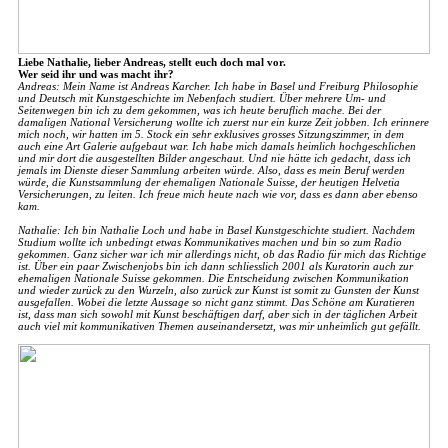
Liebe Nathalie, lieber Andreas, stellt euch doch mal vor.
Wer seid ihr und was macht ihr?
Andreas: Mein Name ist Andreas Karcher. Ich habe in Basel und Freiburg Philosophie
und Deutsch mit Kunstgeschichte im Nebenfach studiert. Über mehrere Um- und
Seitenwegen bin ich zu dem gekommen, was ich heute beruflich mache. Bei der
damaligen National Versicherung wollte ich zuerst nur ein kurze Zeit jobben. Ich erinnere
mich noch, wir hatten im 5. Stock ein sehr exklusives grosses Sitzungszimmer, in dem
auch eine Art Galerie aufgebaut war. Ich habe mich damals heimlich hochgeschlichen
und mir dort die ausgestellten Bilder angeschaut. Und nie hätte ich gedacht, dass ich
jemals im Dienste dieser Sammlung arbeiten würde. Also, dass es mein Beruf werden
würde, die Kunstsammlung der ehemaligen Nationale Suisse, der heutigen Helvetia
Versicherungen, zu leiten. Ich freue mich heute nach wie vor, dass es dann aber ebenso
kam.
Nathalie: Ich bin Nathalie Loch und habe in Basel Kunstgeschichte studiert. Nachdem
Studium wollte ich unbedingt etwas Kommunikatives machen und bin so zum Radio
gekommen. Ganz sicher war ich mir allerdings nicht, ob das Radio für mich das Richtige
ist. Über ein paar Zwischenjobs bin ich dann schliesslich 2001 als Kuratorin auch zur
ehemaligen Nationale Suisse gekommen. Die Entscheidung zwischen Kommunikation
und wieder zurück zu den Wurzeln, also zurück zur Kunst ist somit zu Gunsten der Kunst
ausgefallen. Wobei die letzte Aussage so nicht ganz stimmt. Das Schöne am Kuratieren
ist, dass man sich sowohl mit Kunst beschäftigen darf, aber sich in der täglichen Arbeit
auch viel mit kommunikativen Themen auseinandersetzt, was mir unheimlich gut gefällt.