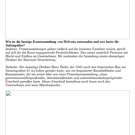
Wie ist die heutige Kunstsammlung von Helvetia entstanden und wer hatte die
Anfangsidee?
Andreas: Firmensammlungen gehen vielfach auf die Initiative Einzelner zurück, sprich
auf sich für die Kunst engagierende Persönlichkeiten. Das waren natürlich Personen mit
Macht und Einfluss im Unternehmen. Wir verdanken die Sammlung einem ehemaligen
Direktor der Nationals Versicherung.
Nathalie: Der damalige Direktor Hans Theler, der 1943 auch den historischen Bau am
Steinengraben 41 ins Leben gerufen hatte, war ein begeisterter Kunstliebhaber und
Kunstsammler, der mit seiner Idee von einer Firmenkunstsammlung, einen
generationenübergreifenden, identitätsstiftenden und unternehmenskulturprägenden
Entscheid getroffen hatte. Dieser Entscheid beeinflusst auch heute noch das
Unternehmen und seine Mitarbeitenden.