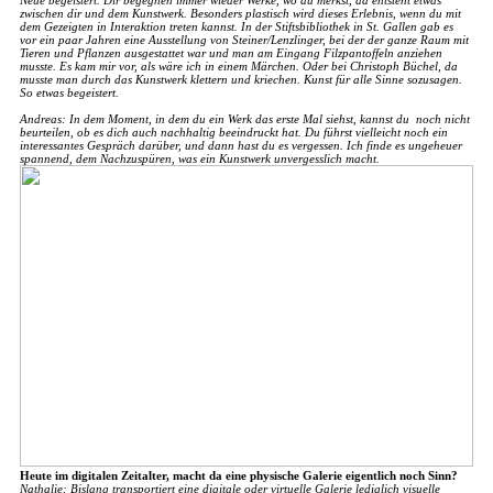
zwischen dir und dem Kunstwerk. Besonders plastisch wird dieses Erlebnis, wenn du mit
dem Gezeigten in Interaktion treten kannst. In der Stiftsbibliothek in St. Gallen gab es
vor ein paar Jahren eine Ausstellung von Steiner/Lenzlinger, bei der der ganze Raum mit
Tieren und Pflanzen ausgestattet war und man am Eingang Filzpantoffeln anziehen
musste. Es kam mir vor, als wäre ich in einem Märchen. Oder bei Christoph Büchel, da
musste man durch das Kunstwerk klettern und kriechen. Kunst für alle Sinne sozusagen.
So etwas begeistert.
Andreas: In dem Moment, in dem du ein Werk das erste Mal siehst, kannst du noch nicht
beurteilen, ob es dich auch nachhaltig beeindruckt hat. Du führst vielleicht noch ein
interessantes Gespräch darüber, und dann hast du es vergessen. Ich finde es ungeheuer
spannend, dem Nachzuspüren, was ein Kunstwerk unvergesslich macht.
Heute im digitalen Zeitalter, macht da eine physische Galerie eigentlich noch Sinn?
Nathalie: Bislang transportiert eine digitale oder virtuelle Galerie lediglich visuelle