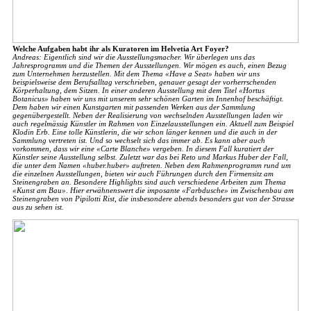
Welche Aufgaben habt ihr als Kuratoren im Helvetia Art Foyer?
Andreas: Eigentlich sind wir die Ausstellungsmacher. Wir überlegen uns das
Jahresprogramm und die Themen der Ausstellungen. Wir mögen es auch, einen Bezug
zum Unternehmen herzustellen. Mit dem Thema «Have a Seat» haben wir uns
beispielsweise dem Berufsalltag verschrieben, genauer gesagt der vorherrschenden
Körperhaltung, dem Sitzen. In einer anderen Ausstellung mit dem Titel «Hortus
Botanicus» haben wir uns mit unserem sehr schönen Garten im Innenhof beschäftigt.
Dem haben wir einen Kunstgarten mit passenden Werken aus der Sammlung
gegenübergestellt. Neben der Realisierung von wechselnden Ausstellungen laden wir
auch regelmässig Künstler im Rahmen von Einzelausstellungen ein. Aktuell zum Beispiel
Klodin Erb. Eine tolle Künstlerin, die wir schon länger kennen und die auch in der
Sammlung vertreten ist. Und so wechselt sich das immer ab. Es kann aber auch
vorkommen, dass wir eine «Carte Blanche» vergeben. In diesem Fall kuratiert der
Künstler seine Ausstellung selbst. Zuletzt war das bei Reto und Markus Huber der Fall,
die unter dem Namen «huber.huber» auftreten. Neben dem Rahmenprogramm rund um
die einzelnen Ausstellungen, bieten wir auch Führungen durch den Firmensitz am
Steinengraben an. Besondere Highlights sind auch verschiedene Arbeiten zum Thema
«Kunst am Bau». Hier erwähnenswert die imposante «Farbdusche» im Zwischenbau am
Steinengraben von Pipilotti Rist, die insbesondere abends besonders gut von der Strasse
aus zu sehen ist.