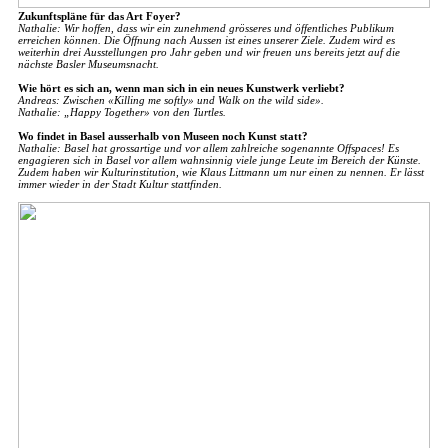
Zukunftspläne für das Art Foyer?
Nathalie: Wir hoffen, dass wir ein zunehmend grösseres und öffentliches Publikum
erreichen können. Die Öffnung nach Aussen ist eines unserer Ziele. Zudem wird es
weiterhin drei Ausstellungen pro Jahr geben und wir freuen uns bereits jetzt auf die
nächste Basler Museumsnacht.
Wie hört es sich an, wenn man sich in ein neues Kunstwerk verliebt?
Andreas: Zwischen «Killing me softly» und Walk on the wild side».
Nathalie: „Happy Together» von den Turtles.
Wo findet in Basel ausserhalb von Museen noch Kunst statt?
Nathalie: Basel hat grossartige und vor allem zahlreiche sogenannte Offspaces! Es
engagieren sich in Basel vor allem wahnsinnig viele junge Leute im Bereich der Künste.
Zudem haben wir Kulturinstitution, wie Klaus Littmann um nur einen zu nennen. Er lässt
immer wieder in der Stadt Kultur stattfinden.