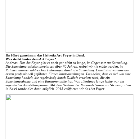
Ihr führt gemeinsam das Helvetia Art Foyer in Basel.
Was steckt hinter dem Art Foyer?
Andreas: Das Art Foyer gibt es noch gar nicht so lange, im Gegensatz zur Sammlung.
Die Sammlung existiert bereits seit über 70 Jahren, wobei wir nie müde werden, im
Rahmen unserer zahlreichen Führungen durch die Sammlung. Damit sind wir eine der
ersten professionell geführten Firmenkunstsammlungen. Das heisst, dass es sich um eine
Sammlung handelt, die regelmässig durch Zukäufe erweitert wird, die ein
Sammlungsthema und eine Kuratorenstelle hat. Was allerdings lange fehlte war ein
eigentlicher Ausstellungsraum. Mit dem Neubau der Nationale Suisse am Steinengraben
in Basel wurde dies dann möglich. 2015 eröffneten wir das Art Foyer.