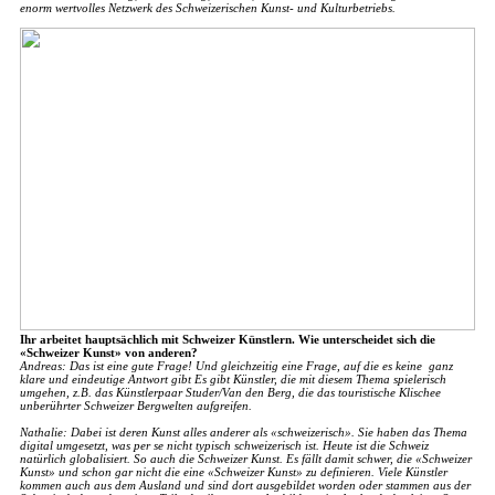
enorm wertvolles Netzwerk des Schweizerischen Kunst- und Kulturbetriebs.
Ihr arbeitet hauptsächlich mit Schweizer Künstlern. Wie unterscheidet sich die
«Schweizer Kunst» von anderen?
Andreas: Das ist eine gute Frage! Und gleichzeitig eine Frage, auf die es keine ganz
klare und eindeutige Antwort gibt Es gibt Künstler, die mit diesem Thema spielerisch
umgehen, z.B. das Künstlerpaar Studer/Van den Berg, die das touristische Klischee
unberührter Schweizer Bergwelten aufgreifen.
Nathalie: Dabei ist deren Kunst alles anderer als «schweizerisch». Sie haben das Thema
digital umgesetzt, was per se nicht typisch schweizerisch ist. Heute ist die Schweiz
natürlich globalisiert. So auch die Schweizer Kunst. Es fällt damit schwer, die «Schweizer
Kunst» und schon gar nicht die eine «Schweizer Kunst» zu definieren. Viele Künstler
kommen auch aus dem Ausland und sind dort ausgebildet worden oder stammen aus der