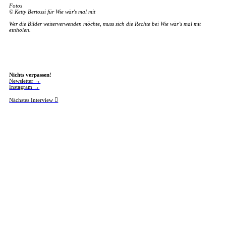
Fotos
© Ketty Bertossi für Wie wär's mal mit
Wer die Bilder weiterverwenden möchte, muss sich die Rechte bei Wie wär’s mal mit
einholen.
Nichts verpassen!
Newsletter →
Instagram →
Nächstes Interview ︎