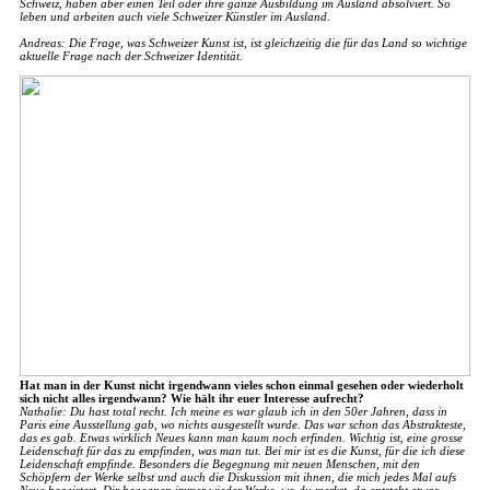
Schweiz, haben aber einen Teil oder ihre ganze Ausbildung im Ausland absolviert. So
leben und arbeiten auch viele Schweizer Künstler im Ausland.
Andreas: Die Frage, was Schweizer Kunst ist, ist gleichzeitig die für das Land so wichtige
aktuelle Frage nach der Schweizer Identität.
Hat man in der Kunst nicht irgendwann vieles schon einmal gesehen oder wiederholt
sich nicht alles irgendwann? Wie hält ihr euer Interesse aufrecht?
Nathalie: Du hast total recht. Ich meine es war glaub ich in den 50er Jahren, dass in
Paris eine Ausstellung gab, wo nichts ausgestellt wurde. Das war schon das Abstrakteste,
das es gab. Etwas wirklich Neues kann man kaum noch erfinden. Wichtig ist, eine grosse
Leidenschaft für das zu empfinden, was man tut. Bei mir ist es die Kunst, für die ich diese
Leidenschaft empfinde. Besonders die Begegnung mit neuen Menschen, mit den
Schöpfern der Werke selbst und auch die Diskussion mit ihnen, die mich jedes Mal aufs
Neue begeistert. Dir begegnen immer wieder Werke, wo du merkst, da entsteht etwas