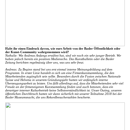
Habt ihr einen Eindruck davon, wie eure Arbeit von der Basler Öffentlichkeit oder
der Kunst-Community wahrgenommen wird?
Nathalie: Wie Andreas Anfangs erwähnt hat, sind wir noch ein sehr junger Betrieb. Wir
haben jedoch bereits ein positives Medienecho. Das Kunstbulletin oder die Basler
Zeitung berichten regelmässig über uns, was uns sehr freut.
Andreas: Zu Beginn stand bei uns erst einmal interne Meinungsbildung auf dem
Programm. In erster Linie handelt es sich um eine Firmenkunstsammlung, die den
Mitarbeitenden zugänglich sein sollte. Besonders durch die Fusion zwischen Nationale
Suisse und Helvetia in unserem Gründungsjahr hatten wir anfänglich interne
Überzeugungsarbeit zu leisten. Uns fällt allerdings auf, dass die Mitarbeitenden sehr viel
Freude an der firmeneigenen Kunstsammlung finden und auch betonen, dass ein
derartiger interner Kulturbetrieb keine Selbstverständlichkeit ist. Unser Outing, unseren
öffentlichen Durchbruch hatten wir dann sicherlich mit unserer Teilnahme 2018 bei der
Basler Museumsnacht, die uns Rekordbesucherzahlen bescherte.