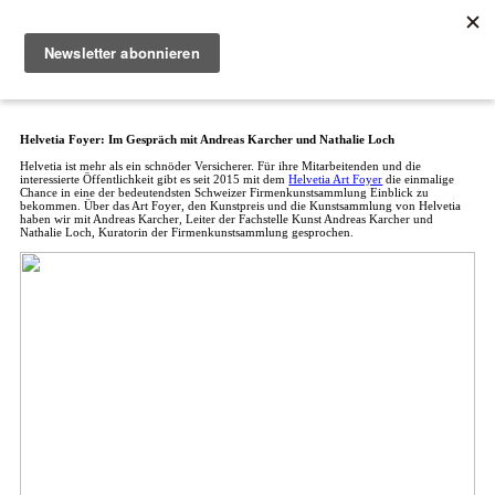
Wie wär’s mal mit
︎
Interviews
Projekte
Über uns
Spenden
Shop
Kontakt
Warenkorb
Helvetia Foyer: Im Gespräch mit Andreas Karcher und Nathalie Loch
Helvetia ist mehr als ein schnöder Versicherer. Für ihre Mitarbeitenden und die
interessierte Öffentlichkeit gibt es seit 2015 mit dem
Helvetia Art Foyer
die einmalige
Chance in eine der bedeutendsten Schweizer Firmenkunstsammlung Einblick zu
bekommen. Über das Art Foyer, den Kunstpreis und die Kunstsammlung von Helvetia
haben wir mit Andreas Karcher, Leiter der Fachstelle Kunst Andreas Karcher und
Nathalie Loch, Kuratorin der Firmenkunstsammlung gesprochen.